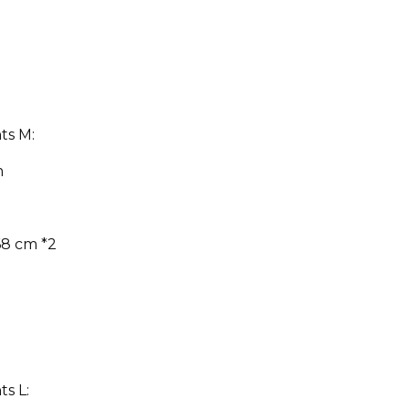
ts M:
m
68 cm *2
s L: