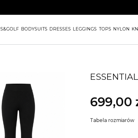
IS&GOLF
BODYSUITS
DRESSES
LEGGINGS
TOPS
NYLON
KN
ESSENTIA
699,00 
Cena
Tabela rozmiarów
*
Rozmiar