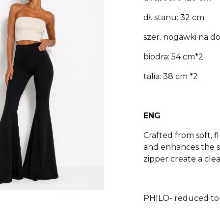
dł. stanu: 32 cm
szer. nogawki na do
biodra: 54 cm*2
talia: 38 cm *2
ENG
Crafted from soft, 
and enhances the si
zipper create a clea
PHILO- reduced to