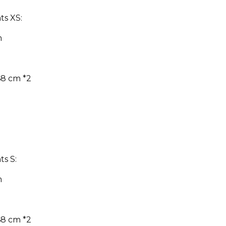
s XS:
m
68 cm *2
s S:
m
68 cm *2