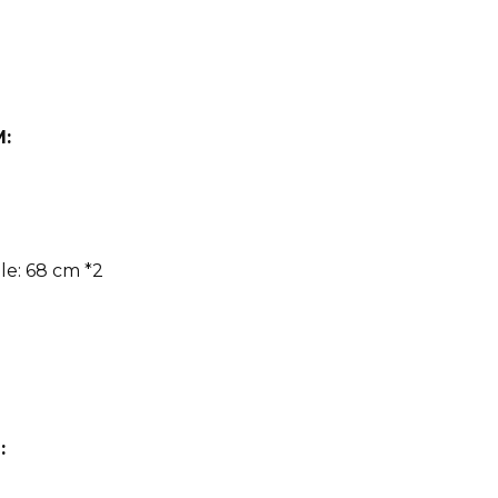
M:
le: 68 cm *2
: