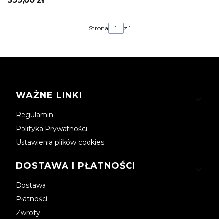
599,00 zł
Strona
z 1
Linki w stopce
WAŻNE LINKI
Regulamin
Polityka Prywatności
Ustawienia plików cookies
DOSTAWA I PŁATNOŚCI
Dostawa
Płatności
Zwroty