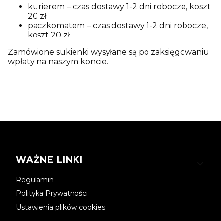
kurierem – czas dostawy 1-2 dni robocze, koszt
20 zł
paczkomatem – czas dostawy 1-2 dni robocze,
koszt 20 zł
Zamówione sukienki wysyłane są po zaksięgowaniu
wpłaty na naszym koncie.
Linki w stopce
WAŻNE LINKI
Regulamin
Polityka Prywatności
Ustawienia plików cookies