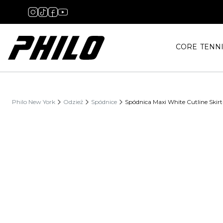
CORE
TENN
Philo New York
Odzież
Spódnice
Spódnica Maxi White Cutline Skirt