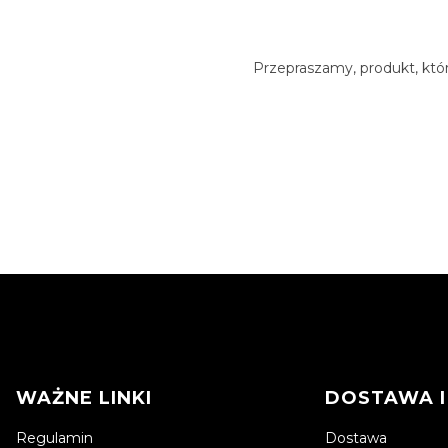
Przepraszamy, produkt, któr
Linki w stopce
WAŻNE LINKI
DOSTAWA I
Regulamin
Dostawa