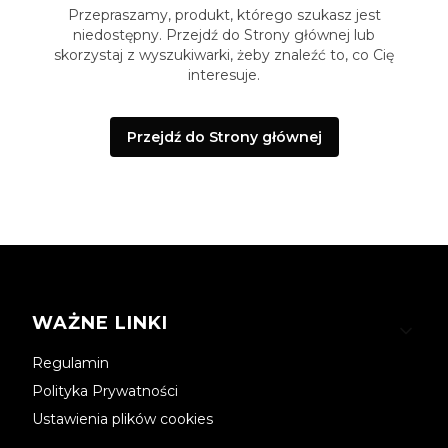
Przepraszamy, produkt, którego szukasz jest
niedostępny. Przejdź do Strony głównej lub
skorzystaj z wyszukiwarki, żeby znaleźć to, co Cię
interesuje.
Przejdź do Strony głównej
Linki w stopce
WAŻNE LINKI
Regulamin
Polityka Prywatności
Ustawienia plików cookies