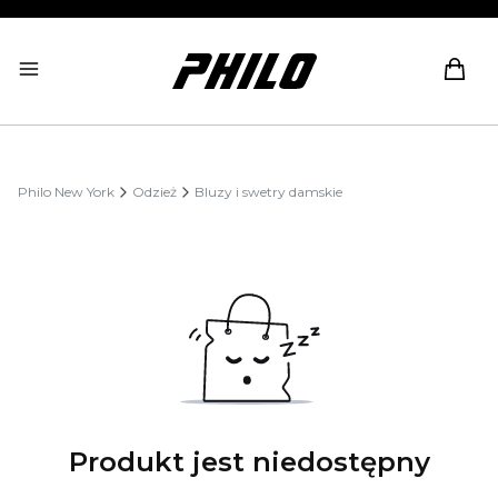
Produ
Philo New York
Odzież
Bluzy i swetry damskie
Produkt jest niedostępny