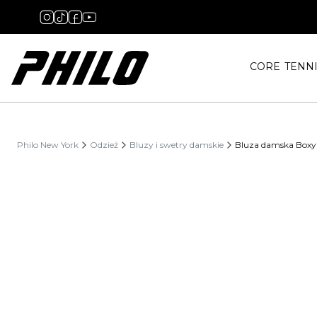
CORE
TENN
Philo New York
Odzież
Bluzy i swetry damskie
Bluza damska Boxy s