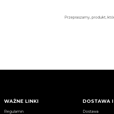
Przepraszamy, produkt, któr
Linki w stopce
WAŻNE LINKI
DOSTAWA I
Regulamin
Dostawa