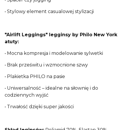
• Stylowy element casualowej stylizacji
"Airlift Leggings" legginsy
by Philo New York
atuty:
• Mocna kompresja i modelowanie sylwetki
• Brak prześwitu i wzmocnione szwy
• Plakietka PHILO na pasie
• Uniwersalność – idealne na siłownię i do
codziennych wyjść
• Trwałość dzięki super jakości
Skład leginsów:
Poliamid 70%, Elastan 30%