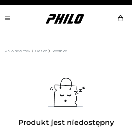
Produ
Philo New York
Odzież
Spódnice
Produkt jest niedostępny