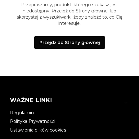
Przepraszamy, produkt, którego szukasz jest
niedostępny. Przejdź do Strony głównej lub
skorzystaj z wyszukiwarki, żeby znaleźć to, co Cię
interesuje.
Przejdź do Strony głównej
Linki w stopce
WAŻNE LINKI
Regulamin
Polityka Prywatności
Ustawienia plików cookies