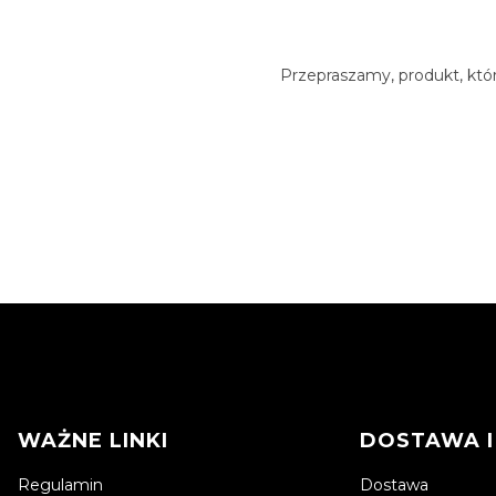
Przepraszamy, produkt, któr
Linki w stopce
WAŻNE LINKI
DOSTAWA I
Regulamin
Dostawa