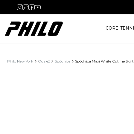
CORE
TENN
Philo New York
Odzież
Spódnice
Spódnica Maxi White Cutline Skirt