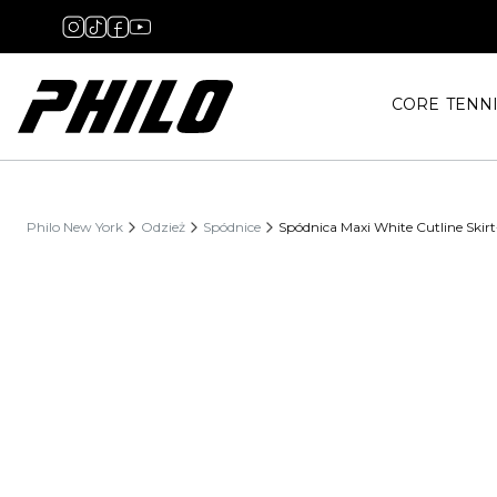
CORE
TENN
Philo New York
Odzież
Spódnice
Spódnica Maxi White Cutline Skirt