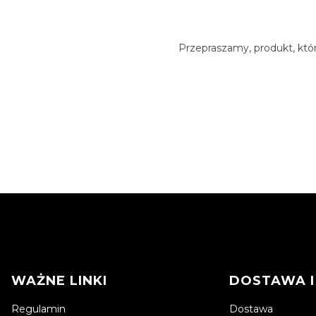
Przepraszamy, produkt, któr
Linki w stopce
WAŻNE LINKI
DOSTAWA I
Regulamin
Dostawa