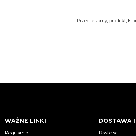
Przepraszamy, produkt, któr
Linki w stopce
WAŻNE LINKI
DOSTAWA I
Regulamin
Dostawa