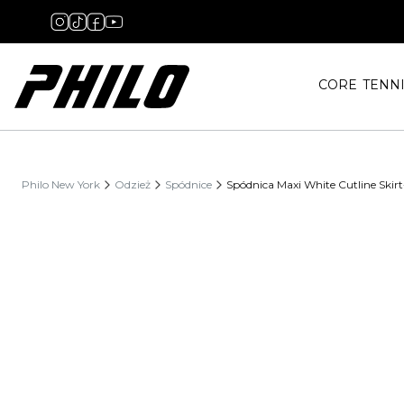
CORE
TENN
Philo New York
Odzież
Spódnice
Spódnica Maxi White Cutline Skirt